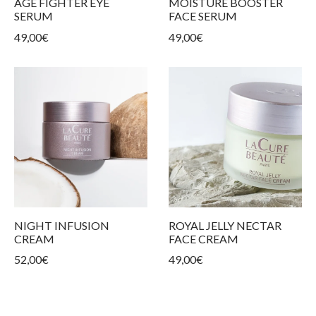
AGE FIGHTER EYE
MOISTURE BOOSTER
les produits
 types de peaux
eurs et Tiraillements
ms
SERUM
FACE SERUM
49,00
€
49,00
€
ons
our des yeux
NIGHT INFUSION
ROYAL JELLY NECTAR
CREAM
FACE CREAM
52,00
€
49,00
€