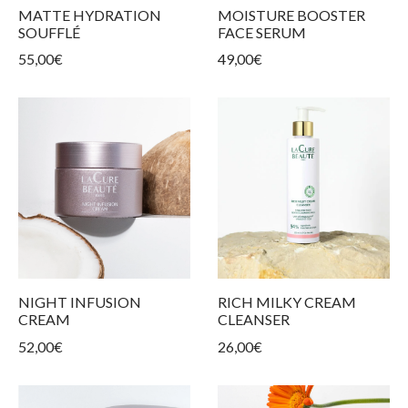
 Produkte
 Hauttypen
ngen und Spannungsgefühl
n
MATTE HYDRATION
MOISTURE BOOSTER
SOUFFLÉ
FACE SERUM
nkonturpflege
55,00
€
49,00
€
NIGHT INFUSION
RICH MILKY CREAM
CREAM
CLEANSER
52,00
€
26,00
€