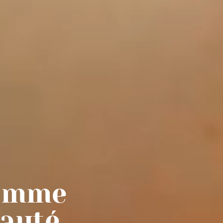
comme
eauté