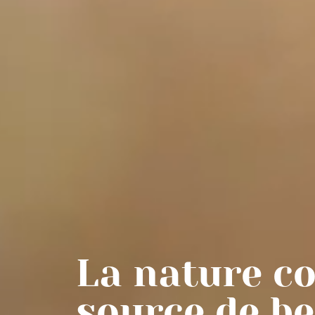
La nature 
source de b