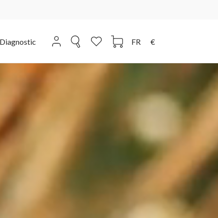
Diagnostic
FR
€