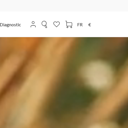
Diagnostic
FR
€