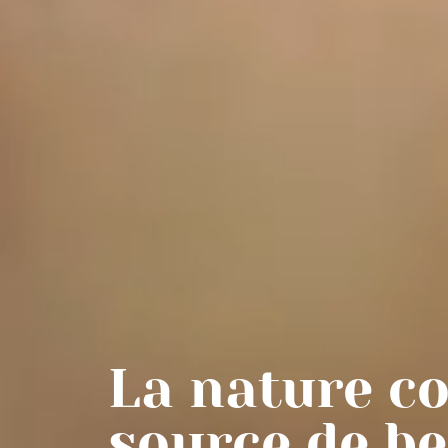
La nature 
source de b