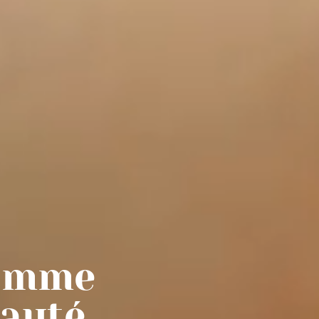
comme
eauté