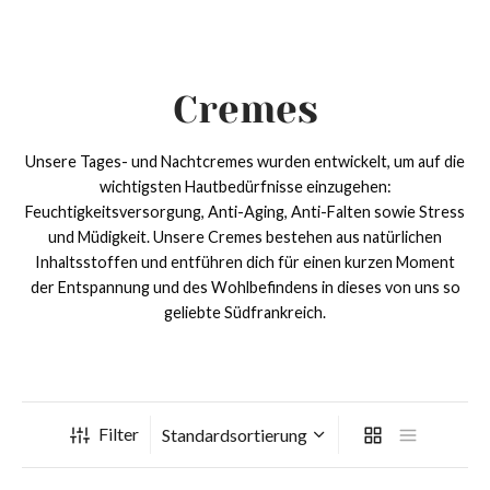
Cremes
Unsere Tages- und Nachtcremes wurden entwickelt, um auf die
wichtigsten Hautbedürfnisse einzugehen:
Feuchtigkeitsversorgung, Anti-Aging, Anti-Falten sowie Stress
ack
ack
ack
ack
und Müdigkeit. Unsere Cremes bestehen aus natürlichen
Inhaltsstoffen und entführen dich für einen kurzen Moment
p
ttypen
iegen
dukte
der Entspannung und des Wohlbefindens in dieses von uns so
geliebte Südfrankreich.
typen
hhaut bis fettige Haut
htigkeitszufuhr
mes
egen
kene Haut
llkommenheiten
ken
Filter
ukte
indliche Haut
-Aging
chtsreinigung