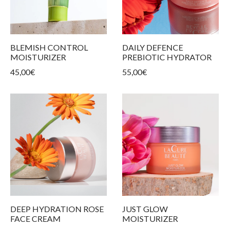
DAILY DEFENCE
BLEMISH CONTROL
PREBIOTIC HYDRATOR
MOISTURIZER
55,00
€
45,00
€
DEEP HYDRATION ROSE
JUST GLOW
FACE CREAM
MOISTURIZER