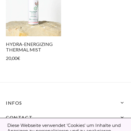
 Produkte
 Hauttypen
ngen und Spannungsgefühl
n
nkonturpflege
HYDRA-ENERGIZING
THERMAL MIST
20,00
€
INFOS
CONTACT
Diese Webseite verwendet 'Cookies' um Inhalte und
Anzeigen zu personalisieren und zu analysieren.