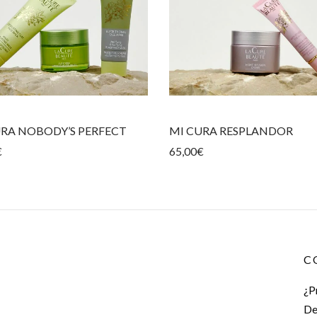
URA NOBODY’S PERFECT
MI CURA RESPLANDOR
€
65,00
€
C
¿P
De