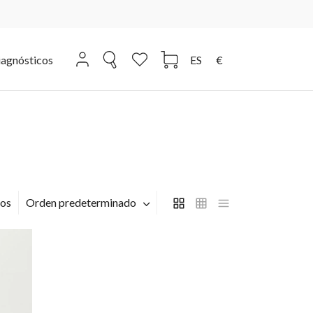
iagnósticos
ES
€
ros
Orden predeterminado