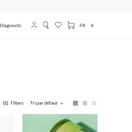
Diagnostic
FR
€
Filters
Tri par défaut