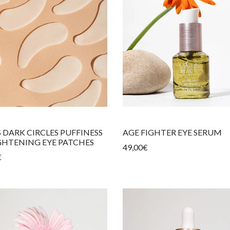
S DARK CIRCLES PUFFINESS
AGE FIGHTER EYE SERUM
GHTENING EYE PATCHES
49,00
€
€