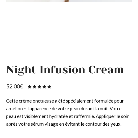
les produits
 types de peaux
eurs et Tiraillements
ms
ons
our des yeux
Night Infusion Cream
52,00
€
Noté
sur 5 basé
sur
1
Cette crème onctueuse a été spécialement formulée pour
notation
client
améliorer l’apparence de votre peau durant la nuit. Votre
peau est visiblement hydratée et raffermie. Appliquer le soir
après votre sérum visage en évitant le contour des yeux.