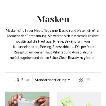
Masken
Masken sind in der Hautpflege unerlässlich und bieten dir einen
Moment der Entspannung. Sie wirken sich in vielerlei Hinsicht
positiv auf die Haut aus: Pflege, Bekämpfung von
Hautunreinheiten, Peeling, Stressabbau … Die perfekte
ack
ack
ack
ack
Rezeptur, um deiner Haut Vitalität und Ausstrahlung
zurückzugeben und dir ein Stück Clean Beauty zu gönnen!
p
ttypen
iegen
dukte
typen
hhaut bis fettige Haut
htigkeitszufuhr
mes
Filter
egen
kene Haut
llkommenheiten
ken
ukte
indliche Haut
-Aging
chtsreinigung