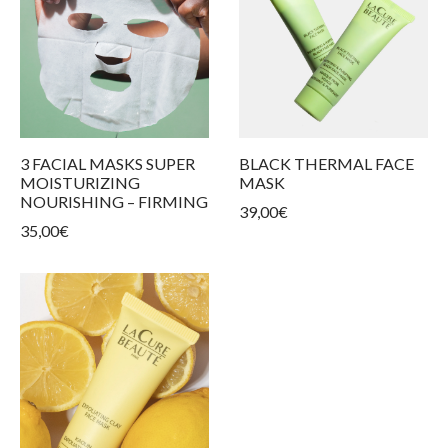
 Produkte
 Hauttypen
ngen und Spannungsgefühl
n
nkonturpflege
3 FACIAL MASKS SUPER
BLACK THERMAL FACE
MOISTURIZING
MASK
NOURISHING – FIRMING
39,00
€
35,00
€