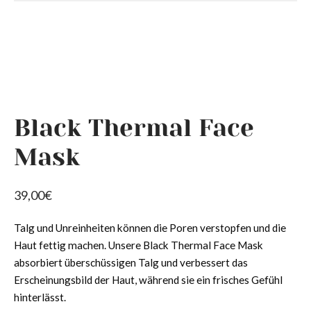
 Produkte
 Hauttypen
ngen und Spannungsgefühl
n
nkonturpflege
Black Thermal Face
Mask
39,00
€
Talg und Unreinheiten können die Poren verstopfen und die
Haut fettig machen. Unsere Black Thermal Face Mask
absorbiert überschüssigen Talg und verbessert das
Erscheinungsbild der Haut, während sie ein frisches Gefühl
hinterlässt.