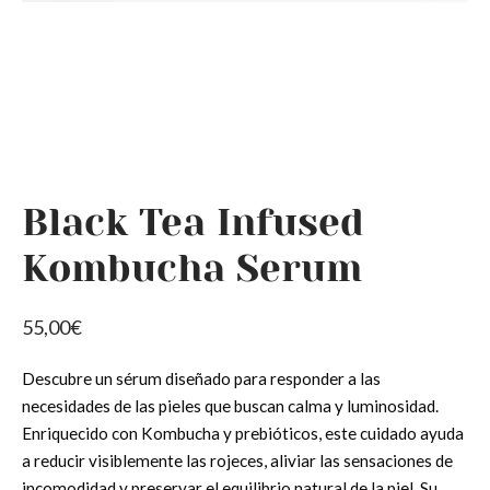
OS LOS PRODUCTOS
tipo de piel
jecimiento y Tirantez
os
ados del contorno de ojos
Black Tea Infused
Kombucha Serum
55,00
€
Descubre un sérum diseñado para responder a las
necesidades de las pieles que buscan calma y luminosidad.
Enriquecido con Kombucha y prebióticos, este cuidado ayuda
a reducir visiblemente las rojeces, aliviar las sensaciones de
incomodidad y preservar el equilibrio natural de la piel. Su