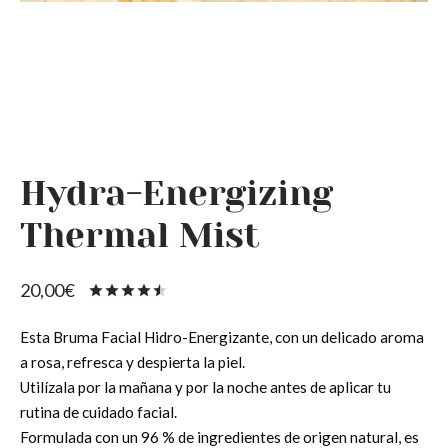
OS LOS PRODUCTOS
tipo de piel
jecimiento y Tirantez
os
ados del contorno de ojos
Hydra-Energizing
Thermal Mist
20,00
€
Valorado
con
de 5
en base a
Esta Bruma Facial Hidro-Energizante, con un delicado aroma
2
valoraciones
a rosa, refresca y despierta la piel.
de clientes
Utilízala por la mañana y por la noche antes de aplicar tu
rutina de cuidado facial.
Formulada con un 96 % de ingredientes de origen natural, es