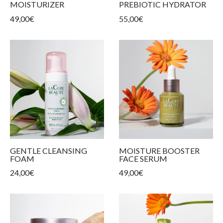
MOISTURIZER
PREBIOTIC HYDRATOR
 Produkte
 Hauttypen
ngen und Spannungsgefühl
n
49,00
€
55,00
€
nkonturpflege
GENTLE CLEANSING
MOISTURE BOOSTER
FOAM
FACE SERUM
24,00
€
49,00
€