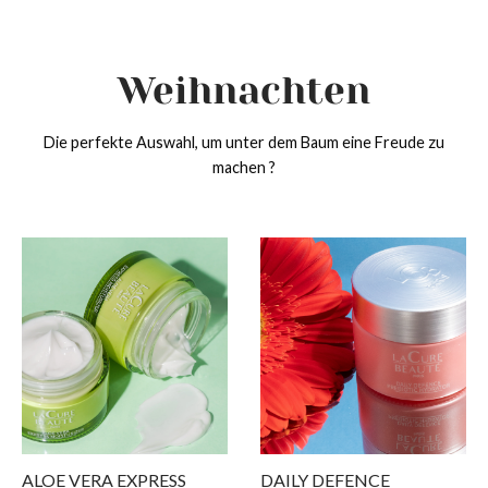
Weihnachten
Die perfekte Auswahl, um unter dem Baum eine Freude zu
machen ?
ack
ack
ack
ack
p
ttypen
iegen
dukte
typen
hhaut bis fettige Haut
htigkeitszufuhr
mes
egen
kene Haut
llkommenheiten
ken
ukte
indliche Haut
-Aging
chtsreinigung
ALOE VERA EXPRESS
DAILY DEFENCE